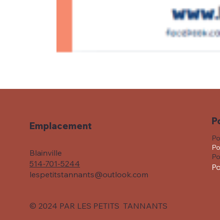
P
Emplacement
Po
Po
Blainville
Po
514-701-5244
Po
lespetitstannants@outlook.com
© 2024 PAR LES PETITS TANNANTS