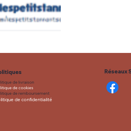
Réseaux 
olitiques
litique de livraison
litique de cookies
litique de remboursement
litique de confidentialité