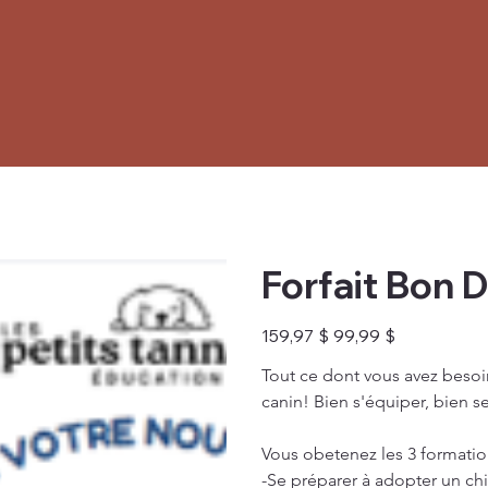
Forfait Bon 
Prix
Prix
159,97 $
99,99 $
d’origine
promotionnel
Tout ce dont vous avez besoin
canin! Bien s'équiper, bien s
Vous obetenez les 3 formatio
-Se préparer à adopter un ch