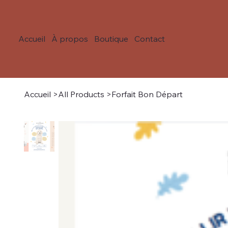
Accueil
À propos
Boutique
Contact
Accueil
>
All Products
>
Forfait Bon Départ