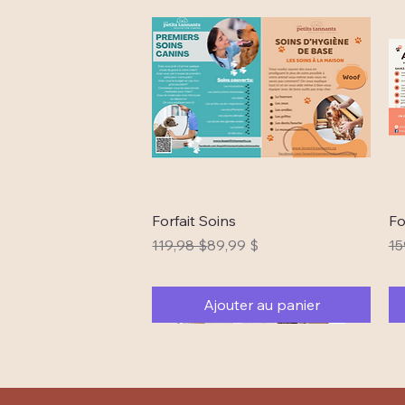
Aperçu rapide
Forfait Soins
Fo
Prix original
Prix promotionnel
Pr
Pr
119,98 $
89,99 $
15
Ajouter au panier