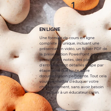
1
EN LIGNE
Une formule de cours en ligne
complète et unique, incluant une
présentation vidéo, un fichier PDF de
la présentation PowerPoint pour
prendre des notes, des plans
d'entraînement détaillés étape par
étape, ainsi que toute autre
documentation pertinente. Tout cela
vous permettra d'éduquer votre
chien facilement, sans avoir besoin
de recourir à un éducateur canin.