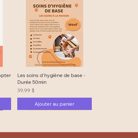
Aperçu rapide
opter
Les soins d'hygiène de base -
Durée 50min
Prix
39,99 $
Ajouter au panier