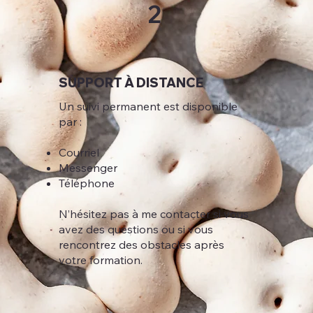
2
SUPPORT À DISTANCE
Un suivi permanent est disponible
par :
Courriel
Messenger
Téléphone
N’hésitez pas à me contacter si vous
avez des questions ou si vous
rencontrez des obstacles après
votre formation.