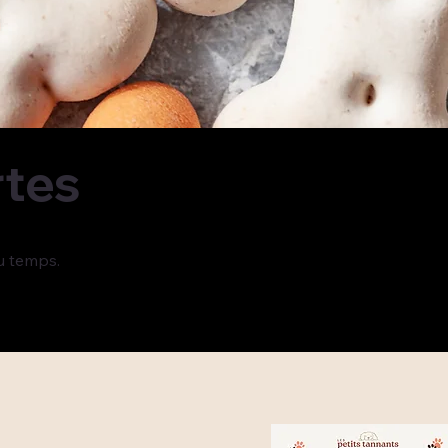
rtes
u temps.