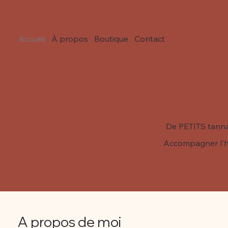
Accueil
À propos
Boutique
Contact
De PETITS tann
Accompagner l'h
A propos de moi