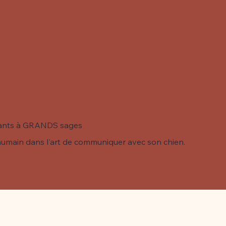
ants à GRANDS sages
umain dans l'art de communiquer avec son chien.