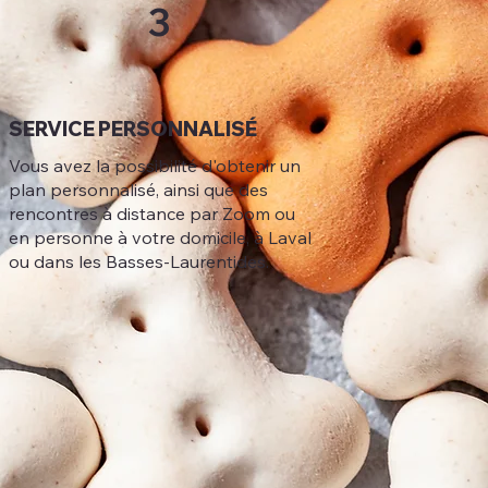
3
SERVICE PERSONNALISÉ
Vous avez la possibilité d'obtenir un
plan personnalisé, ainsi que des
rencontres à distance par Zoom ou
en personne à votre domicile, à Laval
ou dans les Basses-Laurentides.