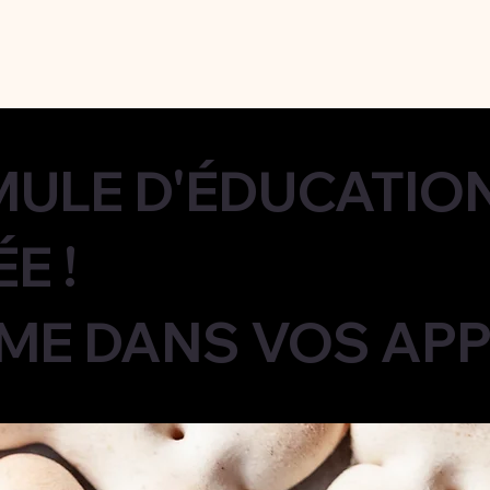
ULE D'ÉDUCATIO
E !
E DANS VOS APP