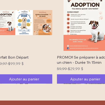
Aperçu rapide
Aperçu rapide
rfait Bon Départ
PROMO!! Se préparer à ad
un chien - Durée 1h 15min
ix original
ix promotionnel
9,97 $
99,99 $
Prix original
Prix promotionnel
59,99 $
29,99 $
Ajouter au panier
Ajouter au panier